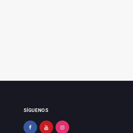
Fallece la destacada
Jaén es la provincia más
diseñadora gráfica
envejecida de Andalucía
jiennense Lina Lucena
SÍGUENOS