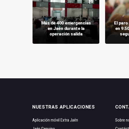
aca el
Más de 400 emergencias
El par
arial a la
en Jaén durante la
en 9.5
nnense
operación salida
segu
NUESTRAS APLICACIONES
CONT
Aplicación móvil Extra Jaén
Sobre n
Jaén Genuino
Contác