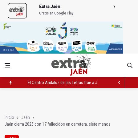
Extra Jaén
Gratis en Google Play
El Centro Andaluz de las Letras trae a Jaén al filósofo Omar L
Roban joyas de la Virgen de la Fuensanta Coronada de Alcaud
El PSOE acusa al PP de "apuntarse el tanto" de los datos de 
Inicio
Jaén
Jaén cierra 2025 con 17 fallecidos en carretera, siete menos