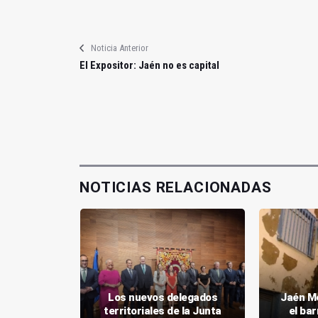
Noticia Anterior
El Expositor: Jaén no es capital
NOTICIAS RELACIONADAS
a la
Los nuevos delegados
Jaén Me
alumbrado
territoriales de la Junta
el bar