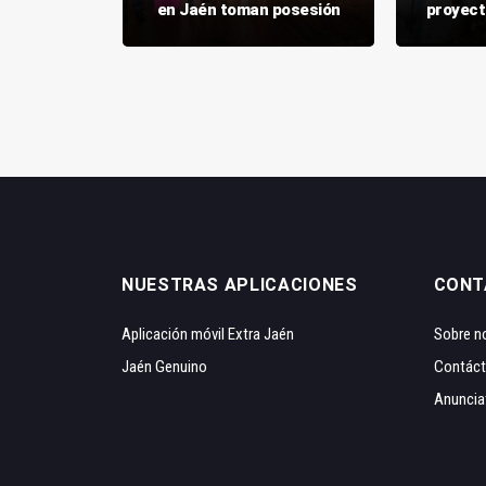
y barrios
en Jaén toman posesión
proyect
NUESTRAS APLICACIONES
CONT
Aplicación móvil Extra Jaén
Sobre n
Jaén Genuino
Contác
Anuncia