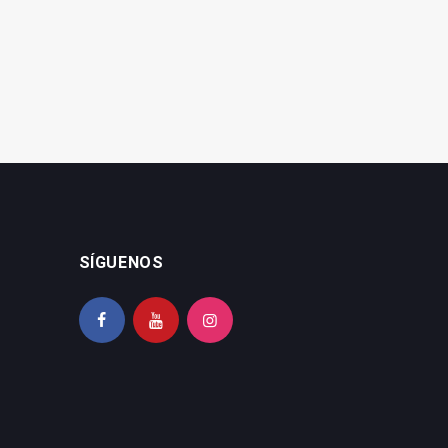
mandato
gobierno con el PSOE
SÍGUENOS