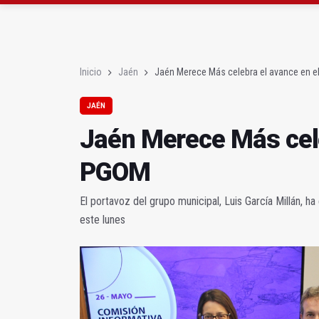
Denuncian que Cazorl
Las dos canteras de la 
Inicio
Jaén
Jaén Merece Más celebra el avance en 
JAÉN
Jaén Merece Más cele
PGOM
El portavoz del grupo municipal, Luis García Millán, h
este lunes