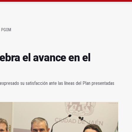
a se queda con solo dos bomberos por turno
capital, a la espera de que se restaure el terreno
el PGOM
bra el avance en el
a expresado su satisfacción ante las líneas del Plan presentadas