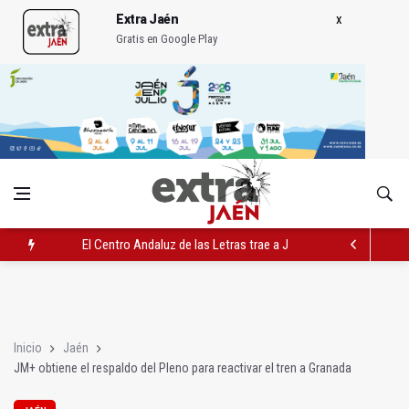
Extra Jaén
Gratis en Google Play
El Centro Andaluz de las Letras trae a Jaén al filósofo Omar L
Roban joyas de la Virgen de la Fuensanta Coronada de Alcaud
El PSOE acusa al PP de "apuntarse el tanto" de los datos de 
Inicio
Jaén
JM+ obtiene el respaldo del Pleno para reactivar el tren a Granada