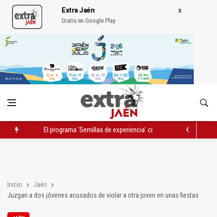
Extra Jaén
Gratis en Google Play
El programa 'Semillas de experiencia' cierra con 646 participan
Denuncian el "estado vergonzoso" de la JV-3266 en Hinojares
Jaén Rugby comenzará la temporada 2026/2027 jugando en M
Inicio
Jaén
Juzgan a dos jóvenes acusados de violar a otra joven en unas fiestas