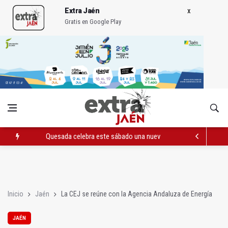
Extra Jaén
Gratis en Google Play
Quesada celebra este sábado una nueva jornada de Orgullo
La Junta amplia la alerta por listeria en Granada, Jaén y Sevilla
Rubén Gómez se suma al Avanza Jaén Paraíso Interior
Inicio
Jaén
La CEJ se reúne con la Agencia Andaluza de Energía
JAÉN