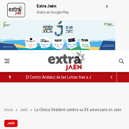
Extra Jaén
Gratis en Google Play
El Centro Andaluz de las Letras trae a Jaén al filósofo Omar L
Roban joyas de la Virgen de la Fuensanta Coronada de Alcaud
El PSOE acusa al PP de "apuntarse el tanto" de los datos de 
Inicio
Jaén
La Clínica Vitaldent celebra su XX aniversario en Jaén
JAÉN