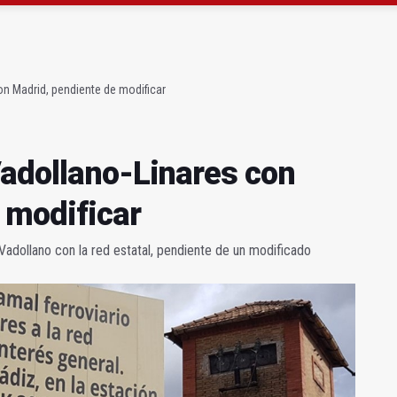
atrocinador del Real Jaén en categoría bronce
conductores del tranvía empiezan la próxima semana
on Madrid, pendiente de modificar
Vadollano-Linares con
 modificar
e Vadollano con la red estatal, pendiente de un modificado