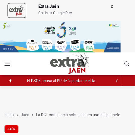
Extra Jaén
Gratis en Google Play
El PSOE acusa al PP de "apuntarse el tanto" de los datos de 
El Centro Andaluz de las Letras trae a Jaén al filósofo Omar L
Roban joyas de la Virgen de la Fuensanta Coronada de Alcaud
Inicio
Jaén
La DGT conciencia sobre el buen uso del patinete
JAÉN