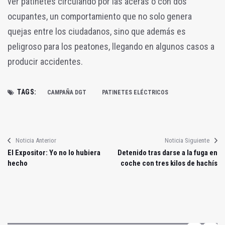
ver patinetes circulando por las aceras o con dos
ocupantes, un comportamiento que no solo genera
quejas entre los ciudadanos, sino que además es
peligroso para los peatones, llegando en algunos casos a
producir accidentes.
TAGS:
CAMPAÑA DGT
PATINETES ELÉCTRICOS
Noticia Anterior
Noticia Siguiente
El Expositor: Yo no lo hubiera
Detenido tras darse a la fuga en
hecho
coche con tres kilos de hachís