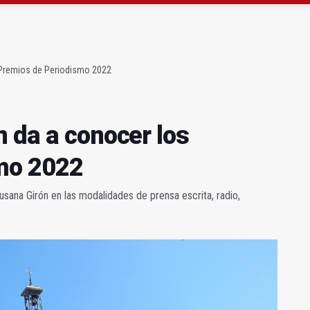
atrocinador del Real Jaén en categoría bronce
conductores del tranvía empiezan la próxima semana
 Premios de Periodismo 2022
n da a conocer los
mo 2022
usana Girón en las modalidades de prensa escrita, radio,