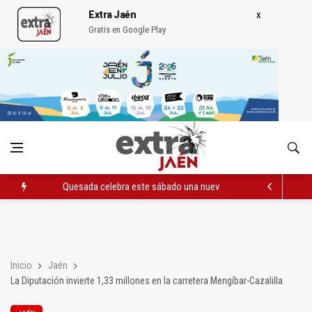
Extra Jaén
Gratis en Google Play
Quesada celebra este sábado una nueva jornada de Orgullo
La Junta amplia la alerta por listeria en Granada, Jaén y Sevilla
Rubén Gómez se suma al Avanza Jaén Paraíso Interior
Inicio
Jaén
La Diputación invierte 1,33 millones en la carretera Mengíbar-Cazalilla