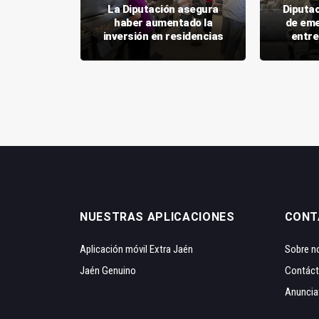
Diputación
La Diputación asegura
Diputac
7 millones
haber aumentado la
de eme
e empleo
inversión en residencias
entre
NUESTRAS APLICACIONES
CONT
Aplicación móvil Extra Jaén
Sobre n
Jaén Genuino
Contác
Anuncia