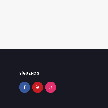
Doce entidades locales se
pone en valor la
unen para mejorar la
gastronomía de la
gestión municipal
comarca
SÍGUENOS