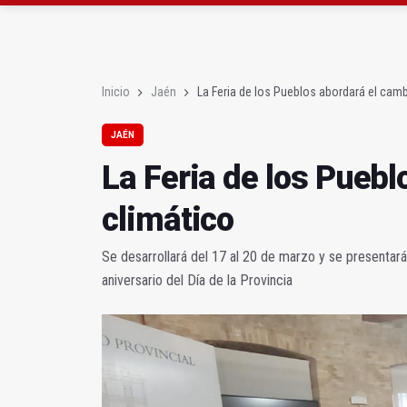
El PP acusa al PSOE de
Denuncian que Cazorl
Inicio
Jaén
La Feria de los Pueblos abordará el camb
JAÉN
La Feria de los Puebl
climático
Se desarrollará del 17 al 20 de marzo y se presentar
aniversario del Día de la Provincia