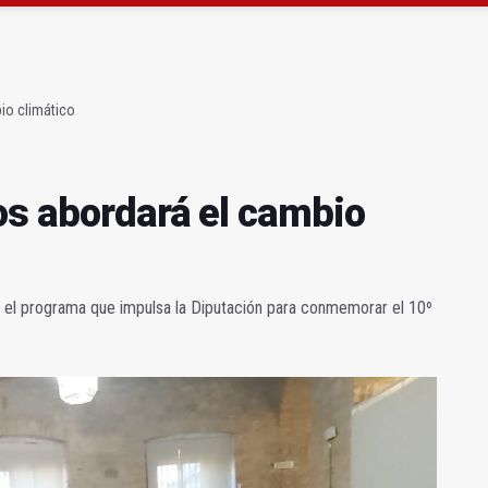
 querer "dejar fuera" a la Junta en el Cetedex
a se queda con solo dos bomberos por turno
io climático
os abordará el cambio
á el programa que impulsa la Diputación para conmemorar el 10º