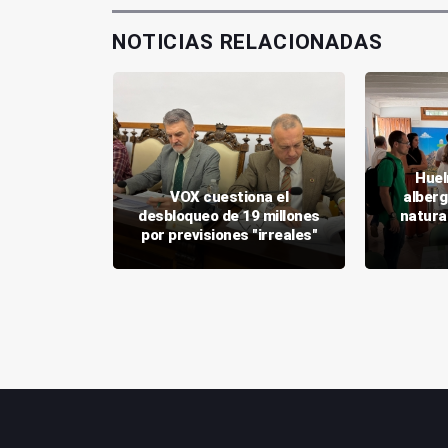
NOTICIAS RELACIONADAS
Huel
5 millones
VOX cuestiona el
alberg
r el IES
desbloqueo de 19 millones
natura
lina
por previsiones "irreales"