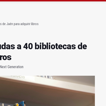
ón organiza 42 colectas de sangre en la provincia
s para facilitar la contratación indefinida
 de Jaén para adquirir libros
das a 40 bibliotecas de
bros
 Next Generation