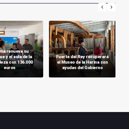
ma renueva su
ue y el aula de la
Fuerte del Rey recuperará
leza con 136.000
el Museo de la Harina con
euros
ayudas del Gobierno