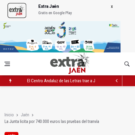
Extra Jaén
Gratis en Google Play
El Centro Andaluz de las Letras trae a Jaén al filósofo Omar L
Roban joyas de la Virgen de la Fuensanta Coronada de Alcaud
El PSOE acusa al PP de "apuntarse el tanto" de los datos de 
Inicio
Jaén
La Junta licita por 740.000 euros las pruebas del tranvía