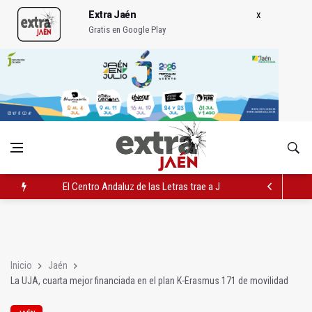
Extra Jaén
Gratis en Google Play
Roban joyas de la Virgen de la Fuensanta Coronada de Alcaud
El PSOE acusa al PP de "apuntarse el tanto" de los datos de 
El Centro Andaluz de las Letras trae a Jaén al filósofo Omar L
Inicio
Jaén
La UJA, cuarta mejor financiada en el plan K-Erasmus 171 de movilidad