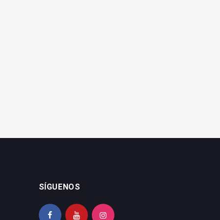
David Calzado engrandece
El vado del río Jándula
la figura de San Eufrasio
permanecerá abierto
en su pregón
hasta el 5 de mayo
SÍGUENOS