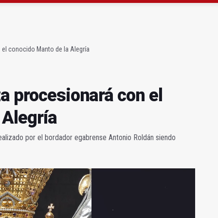
ta por listeria en Granada, Jaén y Sevilla
l Avanza Jaén Paraíso Interior
 el conocido Manto de la Alegría
a procesionará con el
 Alegría
realizado por el bordador egabrense Antonio Roldán siendo