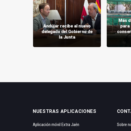
e a 402
Más d
ante la
Andújar recibe al nuevo
para
rgen de la
delegado del Gobierno de
conser
a
la Junta
NUESTRAS APLICACIONES
CONT
Aplicación móvil Extra Jaén
Sobre n