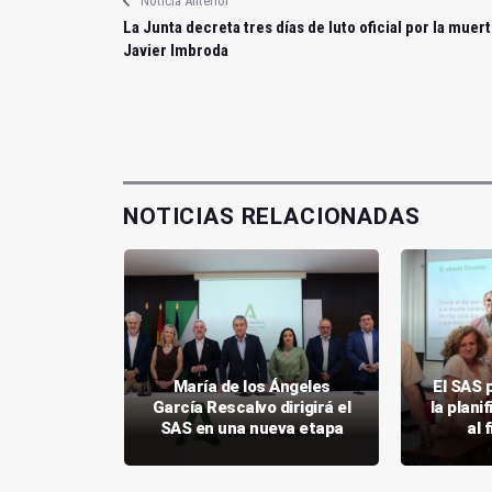
Noticia Anterior
La Junta decreta tres días de luto oficial por la muer
Javier Imbroda
NOTICIAS RELACIONADAS
nes a
María de los Ángeles
El SAS 
aén crecen
García Rescalvo dirigirá el
la plani
ciento
SAS en una nueva etapa
al 