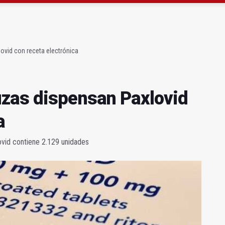
 Escuela de Hostelería Hacienda La Laguna en Baeza
anqueo a los negacionistas de la violencia machista
ovid con receta electrónica
uzas dispensan Paxlovid
a
vid contiene 2.129 unidades