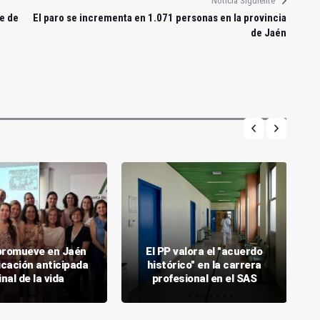
Noticia Siguiente
te de
El paro se incrementa en 1.071 personas en la provincia
de Jaén
promueve en Jaén
El PP valora el "acuerdo
ficación anticipada
histórico" en la carrera
final de la vida
profesional en el SAS