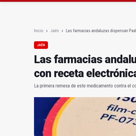
Abierto el plazo de la
Fernández señala el bl
Inicio
Jaén
Las farmacias andaluzas dispensan Paxl
JAÉN
Las farmacias andal
con receta electrónic
La primera remesa de este medicamento contra el co