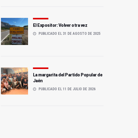
El Expositor: Volver otra vez
PUBLICADO EL 31 DE AGOSTO DE 2025
La margarita del Partido Popular de
Jaén
PUBLICADO EL 11 DE JULIO DE 2026
SATSE reclama las
El Hospital de Jaén
medidas contra todo tipo
incorpora doce nuevos
de violencia de género
sillones para Hemodiálisis