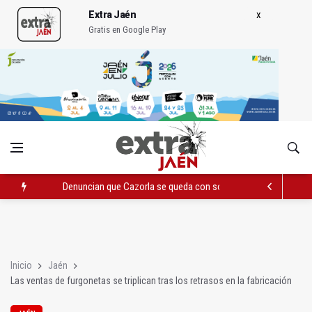
Extra Jaén
Gratis en Google Play
Denuncian que Cazorla se queda con solo dos bomberos por 
Pelea con arma blanca acaba con una menor herida en Torred
El PP acusa al PSOE de querer "dejar fuera" a la Junta en el Ce
Inicio
Jaén
Las ventas de furgonetas se triplican tras los retrasos en la fabricación