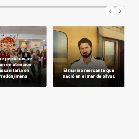
ce personas se
an en atención
iosanitaria en
El marino mercante que
rredonjimeno
nació en el mar de olivos