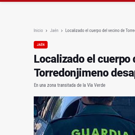
La Junta amplia la aler
Rubén Gómez se suma a
Inicio
Jaén
Localizado el cuerpo del vecino de Tor
JAÉN
Localizado el cuerpo 
Torredonjimeno desa
En una zona transitada de la Vía Verde