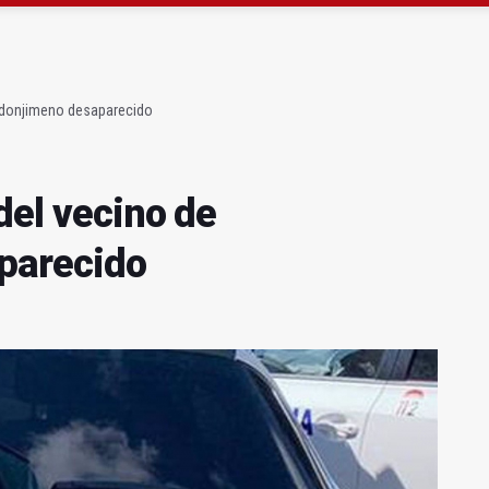
ta por listeria en Granada, Jaén y Sevilla
l Avanza Jaén Paraíso Interior
redonjimeno desaparecido
del vecino de
parecido