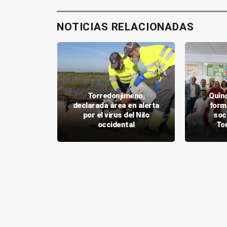
NOTICIAS RELACIONADAS
Torredonjimeno,
Quin
 luce su
declarada área en alerta
form
o” en la
por el virus del Nilo
soc
ta María
occidental
To