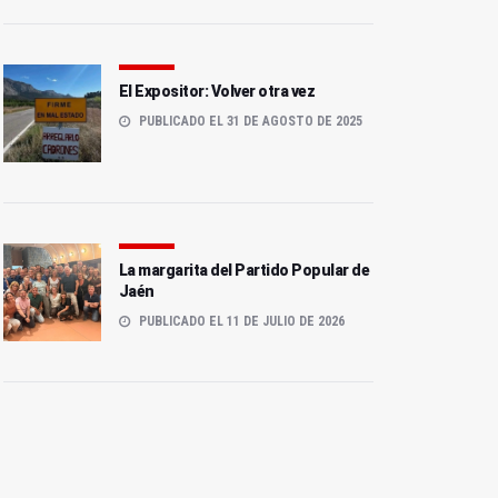
El Expositor: Volver otra vez
PUBLICADO EL 31 DE AGOSTO DE 2025
El PSOE de
La Policía Local tosiriana
Torredonjimeno denuncia
acusa al Ayuntamiento de
"irregularidades" en un
La margarita del Partido Popular de
"prohibirles permisos"
espacio público
Jaén
PUBLICADO EL 11 DE JULIO DE 2026