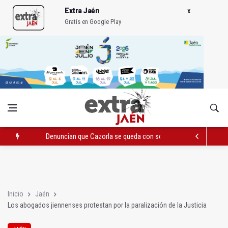
Extra Jaén
Gratis en Google Play
Denuncian que Cazorla se queda con solo dos bomberos por 
Pelea con arma blanca acaba con una menor herida en Torred
El PP acusa al PSOE de querer "dejar fuera" a la Junta en el Ce
Inicio
Jaén
Los abogados jiennenses protestan por la paralización de la Justicia