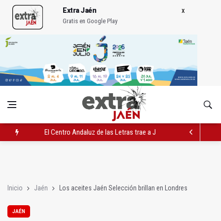
Extra Jaén
Gratis en Google Play
El Centro Andaluz de las Letras trae a Jaén al filósofo Omar L
Roban joyas de la Virgen de la Fuensanta Coronada de Alcaud
El PSOE acusa al PP de "apuntarse el tanto" de los datos de 
Inicio
Jaén
Los aceites Jaén Selección brillan en Londres
JAÉN