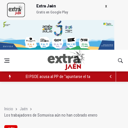
Extra Jaén
Gratis en Google Play
El PSOE acusa al PP de "apuntarse el tanto" de los datos de 
Extinguido el incendio junto al Hospital Neurotraumatológico
Roban joyas de la Virgen de la Fuensanta Coronada de Alcaud
Inicio
Jaén
Los trabajadores de Somuvisa aún no han cobrado enero