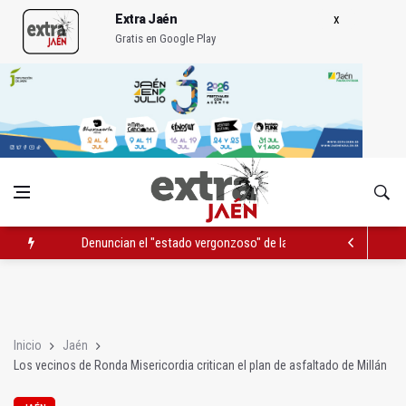
Extra Jaén
Gratis en Google Play
Denuncian el "estado vergonzoso" de la JV-3266 en Hinojares
La mutación de manial de IFEJA aportará al Ayuntamiento 7,31
El programa 'Semillas de experiencia' cierra con 646 participan
Inicio
Jaén
Los vecinos de Ronda Misericordia critican el plan de asfaltado de Millán