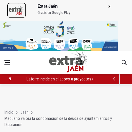
Extra Jaén
Gratis en Google Play
Latorre incide en el apoyo a proyectos de cooperación
Abierto el plazo de la Escuela de Hostelería Hacienda La Lag
Fernández señala el blanqueo a los negacionistas de la violen
Inicio
Jaén
Madueño valora la condonación de la deuda de ayuntamientos y
Diputación