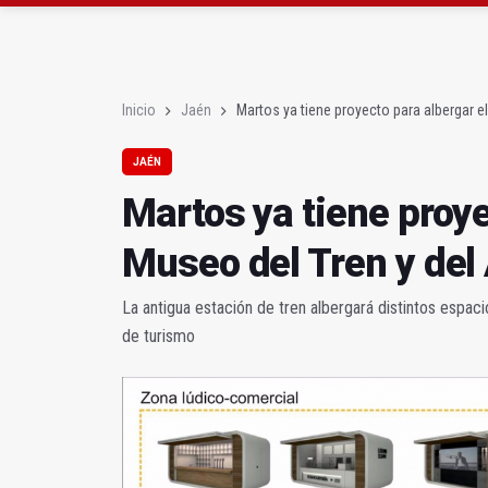
El PSOE acusa al PP de
El Centro Andaluz de l
Inicio
Jaén
Martos ya tiene proyecto para albergar e
JAÉN
Martos ya tiene proye
Museo del Tren y del
La antigua estación de tren albergará distintos espaci
de turismo