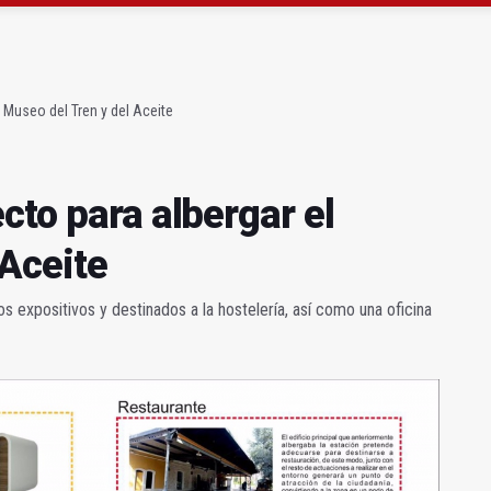
 "apuntarse el tanto" de los datos de empleo
as Letras trae a Jaén al filósofo Omar Linares
l Museo del Tren y del Aceite
cto para albergar el
 Aceite
os expositivos y destinados a la hostelería, así como una oficina