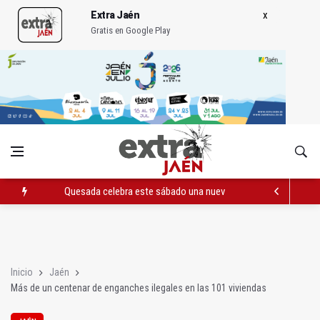
Extra Jaén
Gratis en Google Play
Quesada celebra este sábado una nueva jornada de Orgullo
La Junta amplia la alerta por listeria en Granada, Jaén y Sevilla
Rubén Gómez se suma al Avanza Jaén Paraíso Interior
Inicio
Jaén
Más de un centenar de enganches ilegales en las 101 viviendas