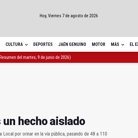
Hoy, Viernes 7 de agosto de 2026
CULTURA
DEPORTES
JAÉN GENUINO
MOTOR
MÁS
EL 
trega sus donaciones de voluntuariado
 un hecho aislado
sumen del martes, 9 de junio de 2026)
s un hecho aislado
 Local por orinar en la vía pública, pasando de 48 a 110