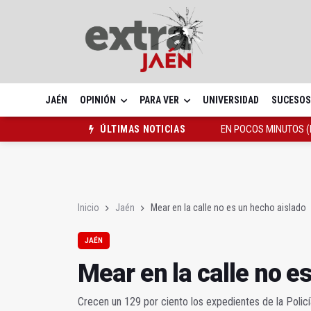
JAÉN
OPINIÓN
PARA VER
UNIVERSIDAD
SUCESOS
Caja Rural de Jaén en
ÚLTIMAS NOTICIAS
Mear en la calle no es
EN POCOS MINUTOS (Re
Inicio
Jaén
Mear en la calle no es un hecho aislado
JAÉN
Mear en la calle no e
Crecen un 129 por ciento los expedientes de la Policía