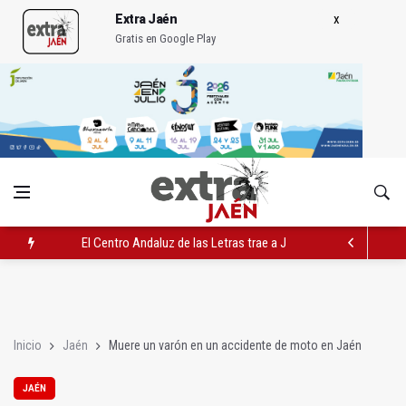
Extra Jaén
Gratis en Google Play
El Centro Andaluz de las Letras trae a Jaén al filósofo Omar L
Roban joyas de la Virgen de la Fuensanta Coronada de Alcaud
El PSOE acusa al PP de "apuntarse el tanto" de los datos de 
Inicio
Jaén
Muere un varón en un accidente de moto en Jaén
JAÉN