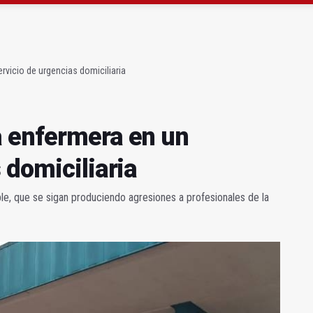
a se queda con solo dos bomberos por turno
capital, a la espera de que se restaure el terreno
rvicio de urgencias domiciliaria
a enfermera en un
 domiciliaria
le, que se sigan produciendo agresiones a profesionales de la