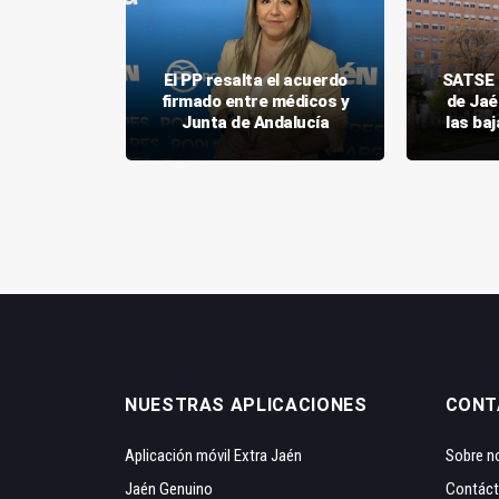
ciones al
del
El PP resalta el acuerdo
SATSE 
 en el
firmado entre médicos y
de Jaé
 Jaén
Junta de Andalucía
las ba
NUESTRAS APLICACIONES
CONT
Aplicación móvil Extra Jaén
Sobre n
Jaén Genuino
Contác