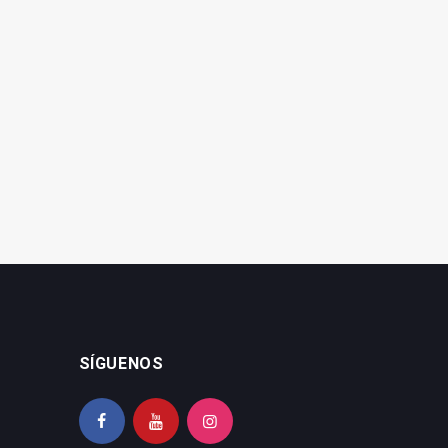
SATSE denuncia que el
El PSOE lamenta la merma
Hospital de Jaén
asistencial en la sanidad
mantiene la sobrecarga
pública en verano
de matronas
SÍGUENOS