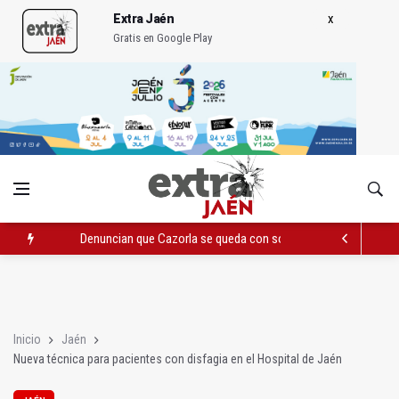
Extra Jaén
Gratis en Google Play
Denuncian que Cazorla se queda con solo dos bomberos por 
Pelea con arma blanca acaba con una menor herida en Torred
El PP acusa al PSOE de querer "dejar fuera" a la Junta en el Ce
Inicio
Jaén
Nueva técnica para pacientes con disfagia en el Hospital de Jaén