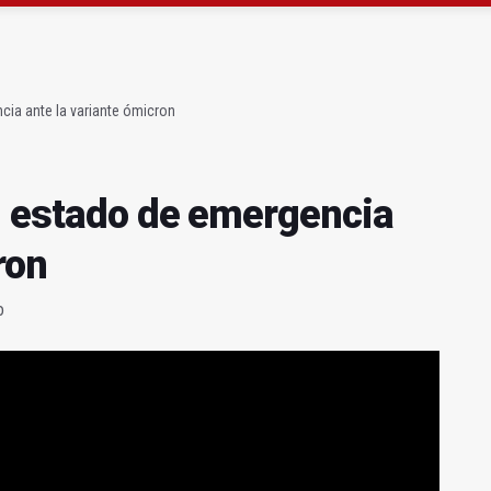
atrocinador del Real Jaén en categoría bronce
conductores del tranvía empiezan la próxima semana
cia ante la variante ómicron
l estado de emergencia
ron
o