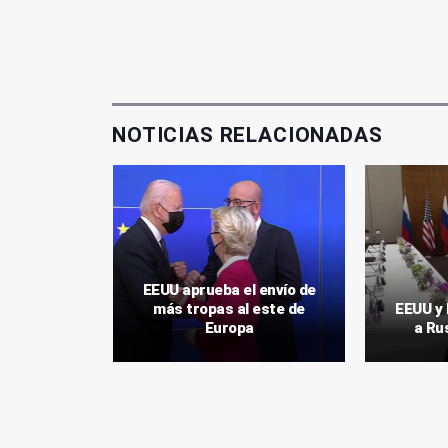
NOTICIAS RELACIONADAS
es sobre
EEUU aprueba el envío de
 EEUU y
más tropas al este de
EEUU y 
Europa
a Ru