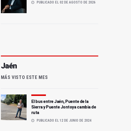
PUBLICADO EL 02 DE AGOSTO DE 2026
Jaén
MÁS VISTO ESTE MES
La OTAN agradece a
Así es el plan B para
España su contribución al
suministrar gas si Rusia
conflicto con Ucrania
invade Ucrania
El bus entre Jaén, Puente de la
Sierra y Puente Jontoya cambia de
ruta
PUBLICADO EL 12 DE JUNIO DE 2024