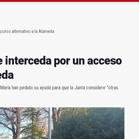
ará la seguridad el 12 de agosto por el eclipse
 de menores acude a la ludoteca de Geolit
acceso alternativo a la Alameda
e interceda por un acceso
eda
aría han pedido su ayuda para que la Junta considere "otras