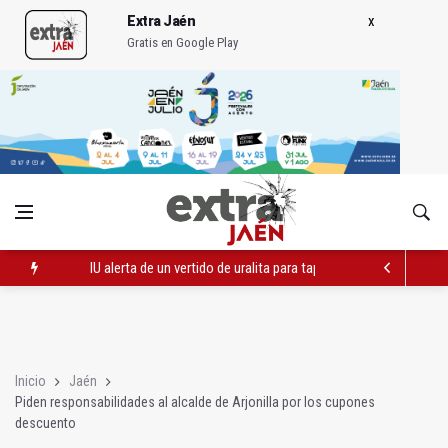
Extra Jaén
Gratis en Google Play
IU alerta de un vertido de uralita para tapar baches en un camin
El PP apunta "otro verano perdido" para el turismo por falta d
IMEFE finaliza tres itinerarios formativos de Edificación y Obra 
Inicio
Jaén
Piden responsabilidades al alcalde de Arjonilla por los cupones
descuento