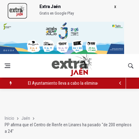
Extra Jaén
Gratis en Google Play
El Ayuntamiento lleva a cabo la eliminación de grafitis en el Bu
La Guardia Civil reforzará la seguridad el 12 de agosto por el e
Más de medio centenar de menores acude a la ludoteca de Geo
Inicio
Jaén
PP afirma que el Centro de Renfe en Linares ha pasado "de 200 empleos
a 24"