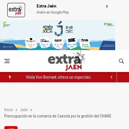
Extra Jaén
Gratis en Google Play
Vinila Von Bismark ofrece un espectáculo "rompedor" en el In
El lateral izquierdo sub 23 David Márquez, nuevo fichaje del Re
IU pide respuestas al Gobierno sobre la situación del ferrocarri
Inicio
Jaén
Preocupación en la comarca de Cazorla por la gestión del CHARE