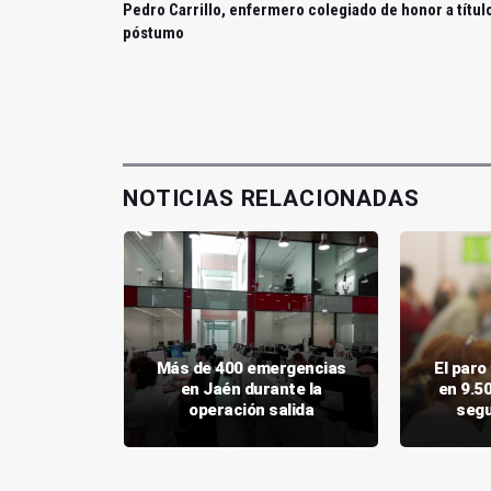
Pedro Carrillo, enfermero colegiado de honor a títul
póstumo
NOTICIAS RELACIONADAS
aca el
Más de 400 emergencias
El par
arial a la
en Jaén durante la
en 9.5
nnense
operación salida
segu