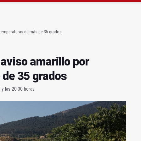
ta por listeria en Granada, Jaén y Sevilla
l Avanza Jaén Paraíso Interior
r temperaturas de más de 35 grados
aviso amarillo por
 de 35 grados
 y las 20,00 horas