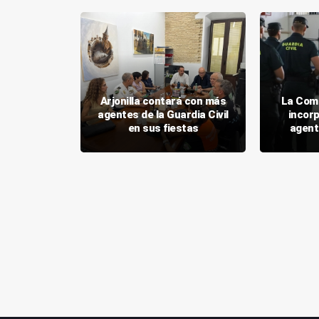
l refuerza
Arjonilla contará con más
La Com
n Peal de
agentes de la Guardia Civil
incor
o
en sus fiestas
agent