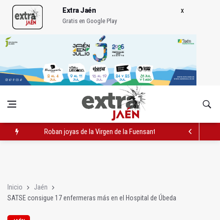
Extra Jaén
Gratis en Google Play
Roban joyas de la Virgen de la Fuensanta Coronada de Alcaud
El PSOE acusa al PP de "apuntarse el tanto" de los datos de 
El Centro Andaluz de las Letras trae a Jaén al filósofo Omar L
Inicio
Jaén
SATSE consigue 17 enfermeras más en el Hospital de Úbeda