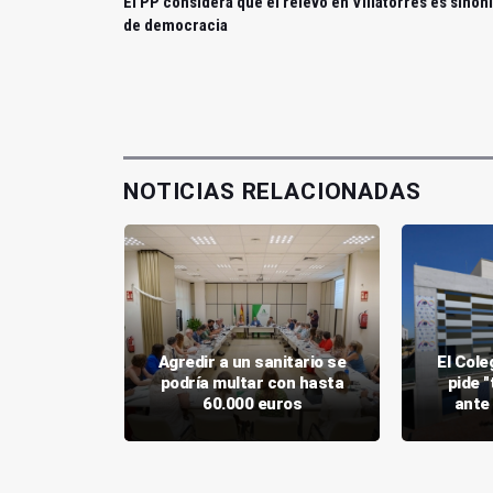
El PP considera que el relevo en Villatorres es sinó
de democracia
NOTICIAS RELACIONADAS
oyo de los
Agredir a un sanitario se
El Cole
cabar con
podría multar con hasta
pide "
ones
60.000 euros
ante