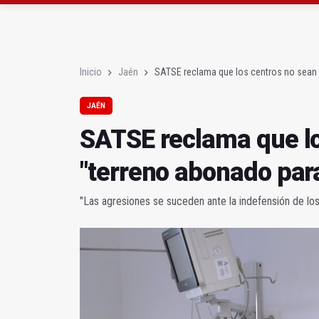
Rubén Gómez se suma a
Quesada celebra este 
Inicio
Jaén
SATSE reclama que los centros no sean 
JAÉN
SATSE reclama que lo
"terreno abonado par
"Las agresiones se suceden ante la indefensión de los