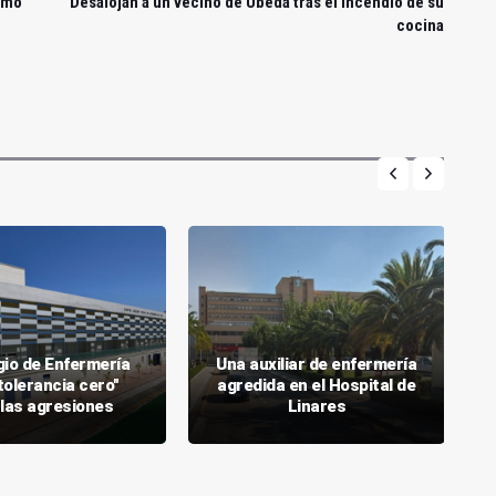
nimo
Desalojan a un vecino de Úbeda tras el incendio de su
cocina
gio de Enfermería
Una auxiliar de enfermería
tolerancia cero"
agredida en el Hospital de
 las agresiones
Linares