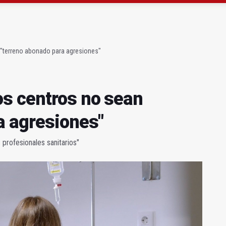
l Avanza Jaén Paraíso Interior
sábado una nueva jornada de Orgullo
"terreno abonado para agresiones"
s centros no sean
a agresiones"
 profesionales sanitarios"