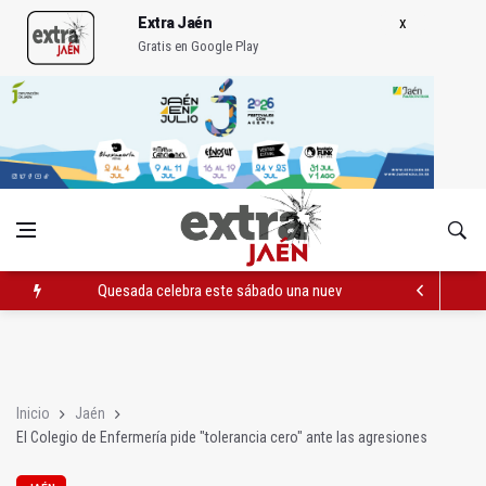
Extra Jaén
Gratis en Google Play
Quesada celebra este sábado una nueva jornada de Orgullo
La Junta amplia la alerta por listeria en Granada, Jaén y Sevilla
Rubén Gómez se suma al Avanza Jaén Paraíso Interior
Inicio
Jaén
El Colegio de Enfermería pide "tolerancia cero" ante las agresiones