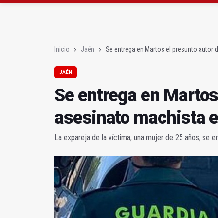
Roban joyas de la Vir
El PSOE acusa al PP de
Inicio
Jaén
Se entrega en Martos el presunto autor 
JAÉN
Se entrega en Martos 
asesinato machista 
La expareja de la víctima, una mujer de 25 años, se en