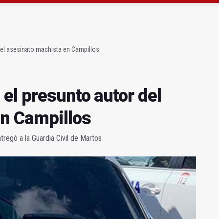
gen de la Fuensanta Coronada de Alcaudete
 "apuntarse el tanto" de los datos de empleo
del asesinato machista en Campillos
el presunto autor del
en Campillos
tregó a la Guardia Civil de Martos