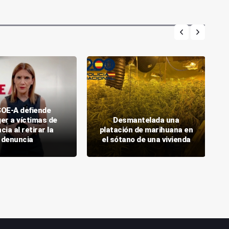
SOE-A defiende
er a víctimas de
Desmantelada una
cia al retirar la
platación de marihuana en
denuncia
el sótano de una vivienda