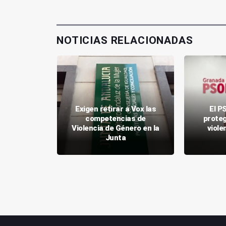
NOTICIAS RELACIONADAS
Exigen retirar a Vox las
El P
spirantes
competencias de
proteg
aeza las
Violencia de Género en la
violen
dia Civil
Junta