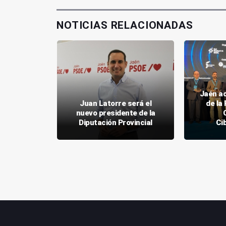
NOTICIAS RELACIONADAS
Jaén ac
mpresas
Juan Latorre será el
de la
n al Salón
nuevo presidente de la
 Madrid
Diputación Provincial
Ci