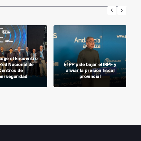
oge el Encuentro
 Red Nacional de
El PP pide bajar el IRPF y
Centros de
aliviar la presión fiscal
berseguridad
provincial