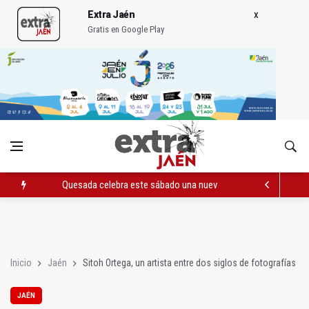
Extra Jaén
Gratis en Google Play
Quesada celebra este sábado una nueva jornada de Orgullo
La Junta amplia la alerta por listeria en Granada, Jaén y Sevilla
Rubén Gómez se suma al Avanza Jaén Paraíso Interior
Inicio
Jaén
Sitoh Ortega, un artista entre dos siglos de fotografías
JAÉN