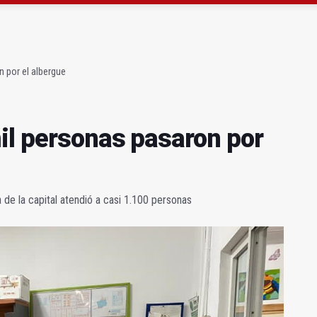
atrocinador del Real Jaén en categoría bronce
conductores del tranvía empiezan la próxima semana
 por el albergue
il personas pasaron por
 de la capital atendió a casi 1.100 personas