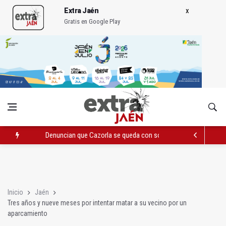
Extra Jaén
Gratis en Google Play
Denuncian que Cazorla se queda con solo dos bomberos por 
Pelea con arma blanca acaba con una menor herida en Torred
El PP acusa al PSOE de querer "dejar fuera" a la Junta en el Ce
Inicio
Jaén
Tres años y nueve meses por intentar matar a su vecino por un
aparcamiento