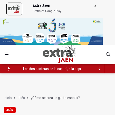
Extra Jaén
Gratis en Google Play
Las dos canteras de la capital, a la espera de que se restaure e
El PP acusa al PSOE de querer "dejar fuera" a la Junta en el Ce
Denuncian que Cazorla se queda con solo dos bomberos por 
Inicio
Jaén
¿Cómo se crea un gueto escolar?
JAÉN