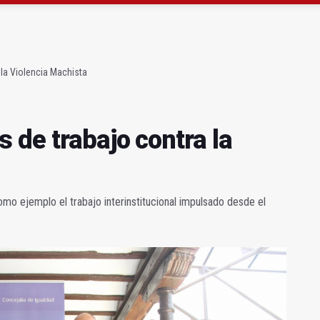
a se queda con solo dos bomberos por turno
capital, a la espera de que se restaure el terreno
 la Violencia Machista
 de trabajo contra la
mo ejemplo el trabajo interinstitucional impulsado desde el