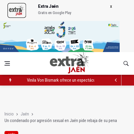
Extra Jaén
Gratis en Google Play
Vinila Von Bismark ofrece un espectáculo "rompedor" en el In
El lateral izquiero sub 23 David Márquez, nuevo fichaje del Rea
IU pide respuestas al Gobierno sobre la situación del ferrocarri
Inicio
Jaén
Un condenado por agresión sexual en Jaén pide rebaja de su pena