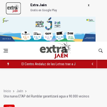
Extra Jaén
Gratis en Google Play
El Centro Andaluz de las Letras trae a Jaén al filósofo Omar L
Roban joyas de la Virgen de la Fuensanta Coronada de Alcaud
El PSOE acusa al PP de "apuntarse el tanto" de los datos de 
Inicio
Jaén
Una nueva ETAP del Rumblar garantizará agua a 90.000 vecinos